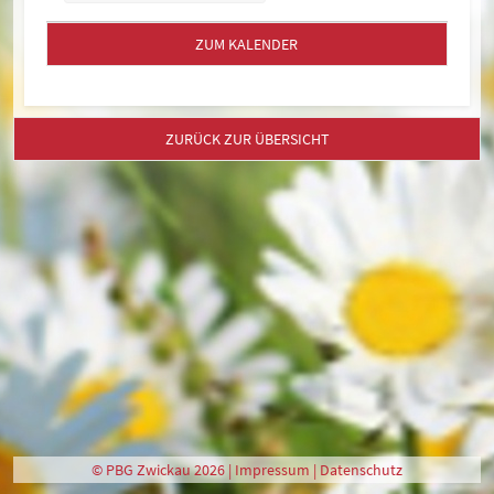
ZUM KALENDER
ZURÜCK ZUR ÜBERSICHT
© PBG Zwickau 2026 |
Impressum
|
Datenschutz