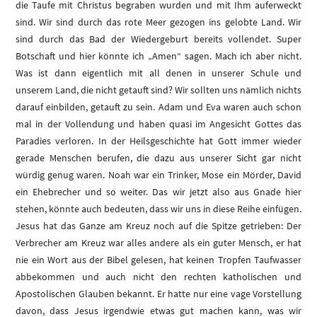
die Taufe mit Christus begraben wurden und mit Ihm auferweckt
sind. Wir sind durch das rote Meer gezogen ins gelobte Land. Wir
sind durch das Bad der Wiedergeburt bereits vollendet. Super
Botschaft und hier könnte ich „Amen“ sagen. Mach ich aber nicht.
Was ist dann eigentlich mit all denen in unserer Schule und
unserem Land, die nicht getauft sind? Wir sollten uns nämlich nichts
darauf einbilden, getauft zu sein. Adam und Eva waren auch schon
mal in der Vollendung und haben quasi im Angesicht Gottes das
Paradies verloren. In der Heilsgeschichte hat Gott immer wieder
gerade Menschen berufen, die dazu aus unserer Sicht gar nicht
würdig genug waren. Noah war ein Trinker, Mose ein Mörder, David
ein Ehebrecher und so weiter. Das wir jetzt also aus Gnade hier
stehen, könnte auch bedeuten, dass wir uns in diese Reihe einfügen.
Jesus hat das Ganze am Kreuz noch auf die Spitze getrieben: Der
Verbrecher am Kreuz war alles andere als ein guter Mensch, er hat
nie ein Wort aus der Bibel gelesen, hat keinen Tropfen Taufwasser
abbekommen und auch nicht den rechten katholischen und
Apostolischen Glauben bekannt. Er hatte nur eine vage Vorstellung
davon, dass Jesus irgendwie etwas gut machen kann, was wir