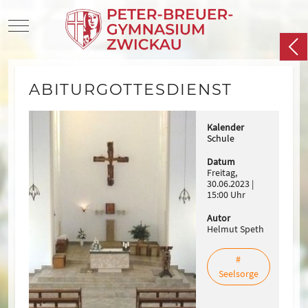
Mobile Menu Toggle
ABITURGOTTESDIENST
Kalender
Schule
Datum
Freitag,
30.06.2023
15:00 Uhr
Autor
Helmut Speth
#
Seelsorge