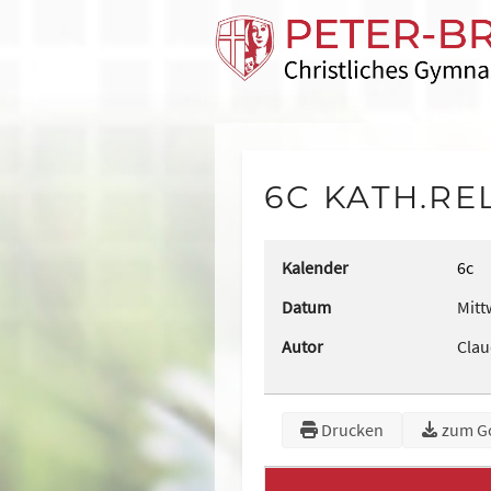
6C KATH.RE
Kalender
6c
Datum
Mitt
Autor
Cla
Drucken
zum G