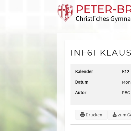
INF61 KLAU
Kalender
K12
Datum
Mont
Autor
PBG
Drucken
zum G