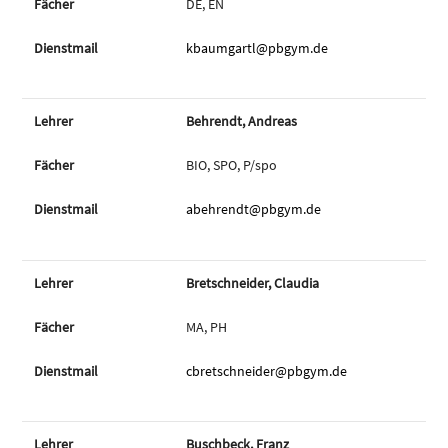
DE, EN
kbaumgartl@pbgym.de
Behrendt, Andreas
BIO, SPO, P/spo
abehrendt@pbgym.de
Bretschneider, Claudia
MA, PH
cbretschneider@pbgym.de
Buschbeck, Franz