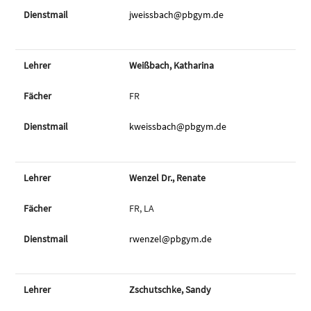
jweissbach@pbgym.de
Weißbach, Katharina
FR
kweissbach@pbgym.de
Wenzel Dr., Renate
FR, LA
rwenzel@pbgym.de
Zschutschke, Sandy