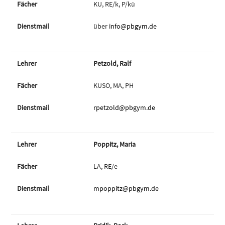
KU, RE/k, P/kü
über
info@pbgym.de
Petzold, Ralf
KUSO, MA, PH
rpetzold@pbgym.de
Poppitz, Maria
LA, RE/e
mpoppitz@pbgym.de