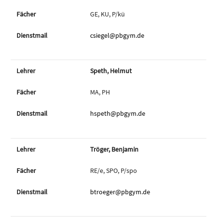
GE, KU, P/kü
csiegel@pbgym.de
Speth, Helmut
MA, PH
hspeth@pbgym.de
Tröger, Benjamin
RE/e, SPO, P/spo
btroeger@pbgym.de