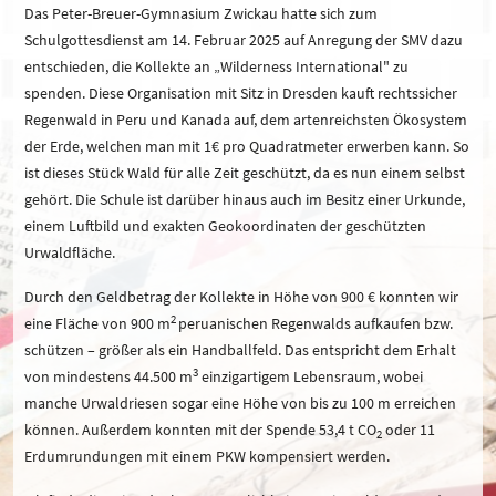
Das Peter-Breuer-Gymnasium Zwickau hatte sich zum
Schulgottesdienst am 14. Februar 2025 auf Anregung der SMV dazu
entschieden, die Kollekte an „Wilderness International" zu
spenden. Diese Organisation mit Sitz in Dresden kauft rechtssicher
Regenwald in Peru und Kanada auf, dem artenreichsten Ökosystem
der Erde, welchen man mit 1€ pro Quadratmeter erwerben kann. So
ist dieses Stück Wald für alle Zeit geschützt, da es nun einem selbst
gehört. Die Schule ist darüber hinaus auch im Besitz einer Urkunde,
einem Luftbild und exakten Geokoordinaten der geschützten
Urwaldfläche.
Durch den Geldbetrag der Kollekte in Höhe von 900 € konnten wir
2
eine Fläche von 900 m
peruanischen Regenwalds aufkaufen bzw.
schützen – größer als ein Handballfeld. Das entspricht dem Erhalt
3
von mindestens 44.500 m
einzigartigem Lebensraum, wobei
manche Urwaldriesen sogar eine Höhe von bis zu 100 m erreichen
können. Außerdem konnten mit der Spende 53,4 t CO
oder 11
2
Erdumrundungen mit einem PKW kompensiert werden.