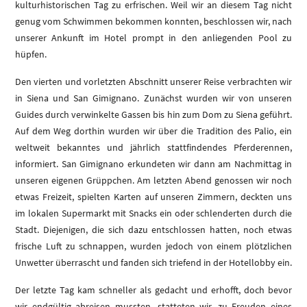
kulturhistorischen Tag zu erfrischen. Weil wir an diesem Tag nicht
genug vom Schwimmen bekommen konnten, beschlossen wir, nach
unserer Ankunft im Hotel prompt in den anliegenden Pool zu
hüpfen.
Den vierten und vorletzten Abschnitt unserer Reise verbrachten wir
in Siena und San Gimignano. Zunächst wurden wir von unseren
Guides durch verwinkelte Gassen bis hin zum Dom zu Siena geführt.
Auf dem Weg dorthin wurden wir über die Tradition des Palio, ein
weltweit bekanntes und jährlich stattfindendes Pferderennen,
informiert. San Gimignano erkundeten wir dann am Nachmittag in
unseren eigenen Grüppchen. Am letzten Abend genossen wir noch
etwas Freizeit, spielten Karten auf unseren Zimmern, deckten uns
im lokalen Supermarkt mit Snacks ein oder schlenderten durch die
Stadt. Diejenigen, die sich dazu entschlossen hatten, noch etwas
frische Luft zu schnappen, wurden jedoch von einem plötzlichen
Unwetter überrascht und fanden sich triefend in der Hotellobby ein.
Der letzte Tag kam schneller als gedacht und erhofft, doch bevor
wir endgültig abreisen mussten, statteten wir, zu Freuden eines