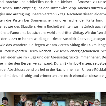
el brachte uns schließlich noch ein kleiner Fußmarsch zu unser
chischen Hütte empfing uns der Hüttenwirt Sepp. Abends durften wi
gier und Aufregung unseren ersten Skitag. Nachdem dieser leider 
agen die Pisten bei Sonnenschein und erfrischender Kälte hinun
sowie des Skiadlers Herrn Rochelt wählten wir natürlich auch ste
hönste Panorama bot sich uns wohl am dritten Skitag. Wir durften d
f den 2.224 m hohen Wildkogel. Dieser Ausblick überzeugte sogar
ie das Wandern. So fegten wir am vierten Skitag die 14 km lang
n Rodelexperten Herrn Rochelt. Zwischen energiegeladenen Sc
ager leider wie im Fluge und der Abreisetag rückte immer näher. Den
nne hinter den Bergen verschwand. Durch Skilimbo-Tanzen, selbstge
 der Abschlussabend bis tief in die Nacht hinein an. Unsere Rückf
end müde und ruhig und erinnerten uns noch einmal an diese erei