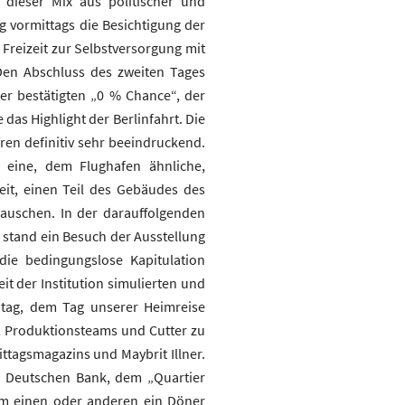
 dieser Mix aus politischer und
g vormittags die Besichtigung der
reizeit zur Selbstversorgung mit
Den Abschluss des zweiten Tages
er bestätigten „0 % Chance“, der
as Highlight der Berlinfahrt. Die
en definitiv sehr beeindruckend.
 eine, dem Flughafen ähnliche,
eit, einen Teil des Gebäudes des
auschen. In der darauffolgenden
 stand ein Besuch der Ausstellung
ie bedingungslose Kapitulation
it der Institution simulierten und
tag, dem Tag unserer Heimreise
, Produktionsteams und Cutter zu
ttagsmagazins und Maybrit Illner.
r Deutschen Bank, dem „Quartier
em einen oder anderen ein Döner