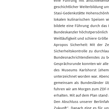
eine Führung mit anschließende
geschichtlicher Weiterbildung un
Stasi-Gedenkstätte Hohenschönha
lokalen kulinarischen Speisen 
bildete eine Führung durch das 
Bundeskanzler höchstpersönlich ü
Weitläufigkeit und schiere Größ
Apropos Sicherheit: Mit der Z
Sicherheitskontrolle zu durchla
Bundesnachrichtendienstes zu b
Gesprächsrunde konnten wir alle 
des Museums Karlshorst (ehema
unterzeichnet worden war. Abends 
gemeinsam als Bundesländer üb
fuhren wir am Morgen zum ZDF-Ha
erhalten. Mit auf dem Plan stand
Den Abschluss unserer Berlinfa
Zukunft“. Danach ging es für u