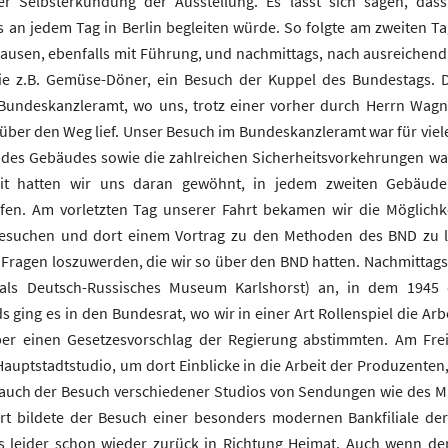
r Selbsterkundung der Ausstellung. Es lässt sich sagen, dass
s an jedem Tag in Berlin begleiten würde. So folgte am zweiten Ta
usen, ebenfalls mit Führung, und nachmittags, nach ausreichend F
wie z.B. Gemüse-Döner, ein Besuch der Kuppel des Bundestags. 
Bundeskanzleramt, wo uns, trotz einer vorher durch Herrn Wagn
ber den Weg lief. Unser Besuch im Bundeskanzleramt war für viele d
e des Gebäudes sowie die zahlreichen Sicherheitsvorkehrungen war
eit hatten wir uns daran gewöhnt, in jedem zweiten Gebäude
ufen. Am vorletzten Tag unserer Fahrt bekamen wir die Möglichk
esuchen und dort einem Vortrag zu den Methoden des BND zu l
Fragen loszuwerden, die wir so über den BND hatten. Nachmittags
ls Deutsch-Russisches Museum Karlshorst) an, in dem 1945 d
ging es in den Bundesrat, wo wir in einer Art Rollenspiel die Arbe
er einen Gesetzesvorschlag der Regierung abstimmten. Am Frei
uptstadtstudio, um dort Einblicke in die Arbeit der Produzenten
 auch der Besuch verschiedener Studios von Sendungen wie des Mi
hrt bildete der Besuch einer besonders modernen Bankfiliale de
ns leider schon wieder zurück in Richtung Heimat. Auch wenn d