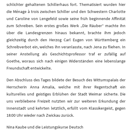
schlichter gehaltenen Schillerhaus fort. Thematisiert wurden hier
die Ménage à trois zwischen Schiller und den Schwestern Charlotte
und Caroline von Lengefeld sowie seine früh beginnende Affinität
zum Schreiben. Sein erstes großes Werk „Die Räuber“ machte ihn
über die Landesgrenzen hinaus bekannt, brachte ihm jedoch
gleichzeitig durch den Herzog Carl Eugen von Württemberg ein
Schreibverbot ein, welches ihn veranlasste, nach Jena zu fliehen. In
seiner Anstellung als Geschichtsprofessor traf er zufällig auf
Goethe, woraus sich nach einigen Widerständen eine lebenslange
Freundschaft entwickelte.
Den Abschluss des Tages bildete der Besuch des Wittumspalais der
Herrscherin Anna Amalia, welche mit ihrer Regentschaft ein
kulturelles und geistiges Erblühen der Stadt Weimar sicherte. Die
uns verbliebene Freizeit nutzten wir zur weiteren Erkundung der
Innenstadt und kehrten letztlich, erfüllt vom Klassikergeist, gegen
18:00 Uhr wieder nach Zwickau zurück.
Nina Kaube und die Leistungskurse Deutsch