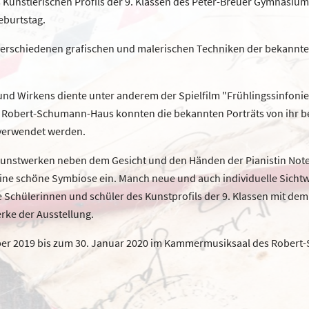
 Künstlerischen Profils der 9. Klassen des Peter-Breuer Gymnasium
eburtstag.
t verschiedenen grafischen und malerischen Techniken der bekannt
nd Wirkens diente unter anderem der Spielfilm "Frühlingssinfoni
m Robert-Schumann-Haus konnten die bekannten Porträts von ihr b
 verwendet werden.
Kunstwerken neben dem Gesicht und den Händen der Pianistin Note
 eine schöne Symbiose ein. Manch neue und auch individuelle Sicht
ie Schülerinnen und schüler des Kunstprofils der 9. Klassen mit d
rke der Ausstellung.
ober 2019 bis zum 30. Januar 2020 im Kammermusiksaal des Robert