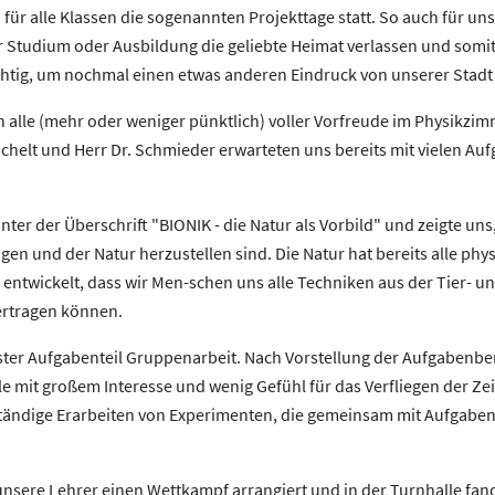
ür alle Klassen die sogenannten Projekttage statt. So auch für uns,
für Studium oder Ausbildung die geliebte Heimat verlassen und somi
ichtig, um nochmal einen etwas anderen Eindruck von unserer Sta
n alle (mehr oder weniger pünktlich) voller Vorfreude im Physikzi
chelt und Herr Dr. Schmieder erwarteten uns bereits mit vielen 
unter der Überschrift "BIONIK - die Natur als Vorbild" und zeigte u
en und der Natur herzustellen sind. Die Natur hat bereits alle phy
t entwickelt, dass wir Men-schen uns alle Techniken aus der Tier- 
ertragen können.
ster Aufgabenteil Gruppenarbeit. Nach Vorstellung der Aufgabenbe
le mit großem Interesse und wenig Gefühl für das Verfliegen der Z
nständige Erarbeiten von Experimenten, die gemeinsam mit Aufgaben
nsere Lehrer einen Wettkampf arrangiert und in der Turnhalle fan