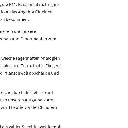
 die K11. Es ist nicht mehr ganz
t kam das Angebot für einen
dt zu bekommen.
mmer ein und unsere
Aufgaben und Experimenten zum
ns, welche sagenhaften Analogien
sikalischen Formeln des Fliegens
und Pflanzenwelt abschauen und
reiche durch die Lehrer und
eit an unseren Aufga-ben. Am
 zur Theorie vor den Schülern
d ein wilder Segelflugwettkampf