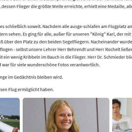
e, dessen Flieger die größte Weite erreichte, erhielt eine Medaille,
 es schließlich soweit. Nachdem alle ausge-schlafen am Flugplatz 
ern sehen. Es ging für alle, außer für unseren "König" Karl, der mi
 über den Platz zu den beiden Segelfliegern. Nacheinander wurden
logen - selbst unsere Lehrer Herr Behrendt und Herr Rochelt ließen
 ein wenig Kribbeln im Bauch in die Flieger. Herr Dr. Schmieder bli
 war für viele wunderschöne Fotos verantwortlich.
ange im Gedächtnis bleiben wird.
iesen Flug ermöglicht haben.