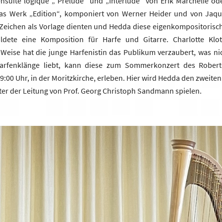
nsuite logique „ Prelude“ und „Interlude“ von Erik Marchelie ode
s Werk „Edition“, komponiert von Werner Heider und von Jaquel
Zeichen als Vorlage dienten und Hedda diese eigenkompositorisch
ldete eine Komposition für Harfe und Gitarre. Charlotte Klot
Weise hat die junge Harfenistin das Publikum verzaubert, was nic
Harfenklänge liebt, kann diese zum Sommerkonzert des Rober
9:00 Uhr, in der Moritzkirche, erleben. Hier wird Hedda den zweite
er der Leitung von Prof. Georg Christoph Sandmann spielen.