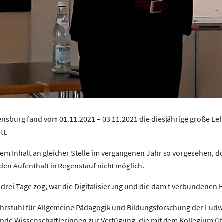
nsburg fand vom 01.11.2021 – 03.11.2021 die diesjährige große Le
tt.
rem Inhalt an gleicher Stelle im vergangenen Jahr so vorgesehen, 
en Aufenthalt in Regenstauf nicht möglich.
e drei Tage zog, war die Digitalisierung und die damit verbundene
hrstuhl für Allgemeine Pädagogik und Bildungsforschung der Ludwi
de Wissenschaftlerinnen zur Verfügung, die mit dem Kollegium üb