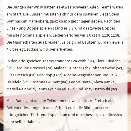
Die Jungen der Wk IV hatten es etwas schwerer. Alle 5 Teams waren
am Start. Die Jungen mussten sich nur dem späteren Sieger, dem
Gymnasium Marienberg, ganz knapp geschlagen geben. Nach den
Einzel- und Doppelspielen stand es 3:3, und das zweite Doppel
musste nochmals spielen. Leider verloren wir 3:0 (11:9, 11:9, 11:8).
Die Mannschaften aus Dresden, Leipzig und Bautzen wurden jeweils
4:0 besiegt, sodass wir Silber erhielten.
In den erfolgreichen Teams standen: Eva Veith (6a), Clara Friedrich
(6c), Caroline Drechsel (7a), Maleah Günther (7b) Johann Weise (5c),
Elias Fretsch (6a), Nils Pippig (6c), Nicolas Wagenlehner und Felix
Bielefeld (7c) Lucienne Grünert (8a), Leonie Dietel, Alexa Ranke,
Mariell Reinhold, Jennx Lysinna (alle 8c) und Josy Osztovski (9c)
Mein Dank geht an alle Teilnehmer sowie an Herrn Fretsch als
Betreuer des Jungenteams. Schaut euch die Bilder unserer
erfolgreichen Tischtennisspieler an und noch besser, seid nächstes
Jahr selbst dabei…