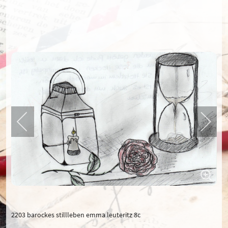
2203 barockes stillleben emma leuteritz 8c