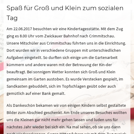
Spaß für Groß und Klein zum sozialen
Tag
Am 22.06.2017 besuchten wir eine Kindertagesstätte. Mit dem Zug
ging es 8.00 Uhr vom Zwickauer Bahnhof nach Crimmitschau.
Unsere Mitschüler aus Crimmitschau führten uns in die Einrichtung.
Dort wurden wir in verschiedene Gruppen mit unterschiedlichen
Aufgaben eingeteilt. So durften sich einige um die Gartenarbeit
kümmern und andere waren mit der Betreuung der Kin-der
beauftragt. Bei sonnigem Wetter konnten sich Groß und Klein
gemeinsam im Garten austoben. Es wurde Verstecken gespielt, im
Sandkasten gebuddelt, sich im Topfschlagen geübt oder auch
gemütlich auf einer Bank gemalt.
Als Dankeschön bekamen wir von einigen Kindern selbst gestaltete
Bilder zum Abschied geschenkt. Am Ende unseres Besuches wollten
uns die Kleinen gar nicht mehr gehen lassen und luden uns für
nächstes Jahr wieder bei sich ein. Na mal sehen, ob sie uns dann
noch wiedererkennen. Gegen Mittag fuhren wir mit dem Zug zurück