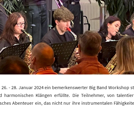
6. - 28. Januar 2024 ein bemerkenswerter Big Band Workshop stat
harmonischen Klängen erfüllte. Die Teilnehmer, von talentier
isches Abenteuer ein, das nicht nur ihre instrumentalen Fähigkei