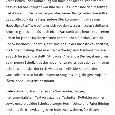
verheißenen Land Kanaan lag nur noch der Jordan. Wir erfahren,
dass es gerade Frühjahr war und der Fluss vom Ende der Regenzeit
viel Wasser führte. Er war sogar über seine Ufer getreten. Wie sollte
das große Volk da heil ans andere Ufer kommen mit all seinen
Habseligkeiten? Wie sollte es sich vor den Wassermassen schützen?
Brücken gab es damals noch nicht. Was stellt also heute in unserem
Leben für jeden Einzelnen seinen persönlichen "Jordan", sein zu
überwindendes Hindernis, dar? Das Abitur, der nächste Vokabeltest,
die Mopedprüfung? Dies machte die Predigt zum Denkanstoß: Was
es auch für jeden darstellt, "Anpacken" heißt die Devise, ebenso wie
beim neuen Schuljahr, beim neuen Unterrichtsfach oder dem neuen
Lehrer, womit sich der Kreis wieder schließt. Die Kollekte des
Gottesdienstes ist für die Unterstützung des langjährigen Projekts
"Ärzte ohne Grenzen" bestimmt.
Vielen Dank noch einmal an alle Vorbereiter, Sänger,
Instrumentalisten, Textvortragende, Techniker, Kollektesammler
sowie unsere beiden Schulseelsorger Herrn Lohse und Pater Büning
und alle, die ich evtl. vergessen habe zu erwähnen, für diesen