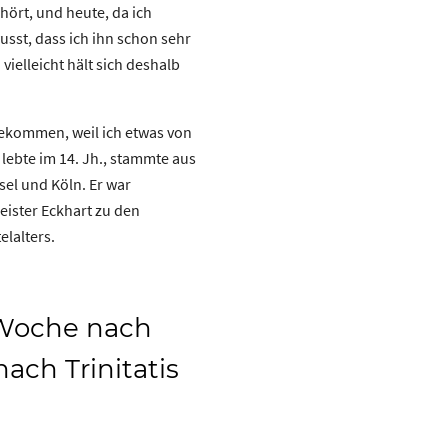
hört, und heute, da ich
sst, dass ich ihn schon sehr
ielleicht hält sich deshalb
gekommen, weil ich etwas von
lebte im 14. Jh., stammte aus
sel und Köln. Er war
ister Eckhart zu den
lalters.
 Woche nach
ach Trinitatis