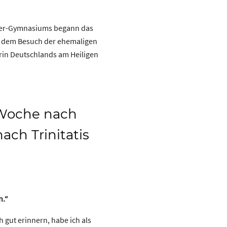
euer-Gymnasiums begann das
t dem Besuch der ehemaligen
rin Deutschlands am Heiligen
 Woche nach
ach Trinitatis
n.“
 gut erinnern, habe ich als