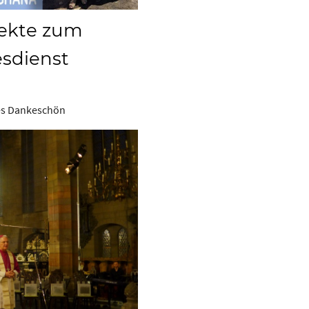
lekte zum
sdienst
hes Dankeschön